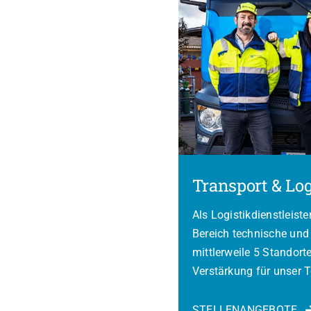
Transport & Log
Als Logistikdienstleist
Bereich technische und
mittlerweile 5 Standort
Verstärkung für unser 
STELLENANGEBOTE