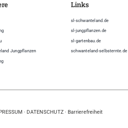
ere
Links
sl-schwanteland.de
ng
sl-jungpflanzen.de
u
sl-gartenbau.de
land Jungpflanzen
schwanteland-selbsternte.de
ng
PRESSUM
·
DATENSCHUTZ ·
Barrierefreiheit