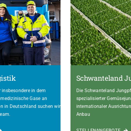
istik
Schwanteland J
er insbesondere in dem
Die Schwanteland Jungpfl
 medizinische Gase an
spezialisierter Gemüseju
en in Deutschland suchen wir
internationaler Ausrichtu
Team.
Anbau
STELLENANGEBOTE