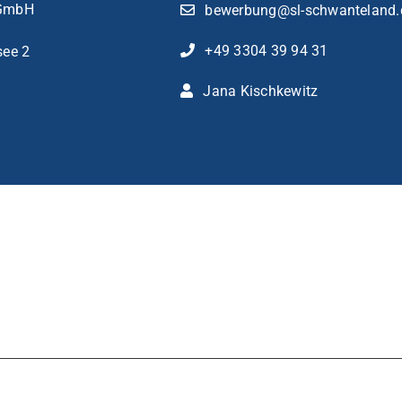
 GmbH
bewerbung@sl-schwanteland.
+49 3304 39 94 31
see 2
Jana Kischkewitz