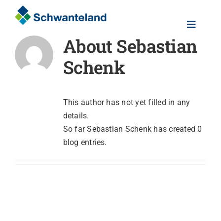
Skip
to
Toggle
content
About
Sebastian
Naviga
Home
Schenk
Über uns
This author has not yet filled in any
Karriere
details.
So far Sebastian Schenk has created 0
blog entries.
Kontakt