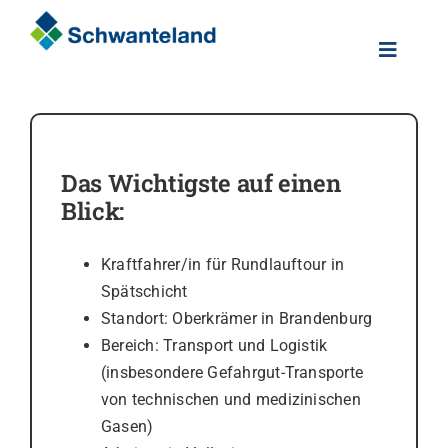
Skip
to
Toggle
content
Naviga
Home
Über uns
Das Wichtigste auf einen
Blick:
Karriere
Kraftfahrer/in für Rundlauftour in
Spätschicht
Kontakt
Standort: Oberkrämer in Brandenburg
Bereich: Transport und Logistik
(insbesondere Gefahrgut-Transporte
von technischen und medizinischen
Gasen)