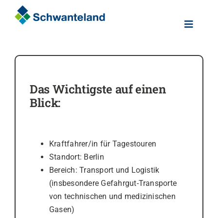
Skip
to
Toggle
content
Naviga
Home
Über uns
Das Wichtigste auf einen
Blick:
Karriere
Kraftfahrer/in für Tagestouren
Kontakt
Standort: Berlin
Bereich: Transport und Logistik
(insbesondere Gefahrgut-Transporte
von technischen und medizinischen
Gasen)